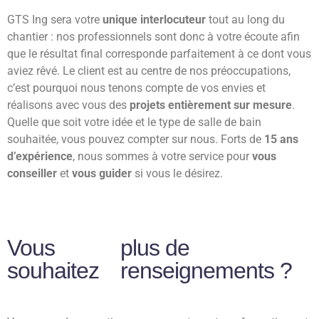
GTS Ing sera votre
unique interlocuteur
tout au long du
chantier : nos professionnels sont donc à votre écoute afin
que le résultat final corresponde parfaitement à ce dont vous
aviez rêvé. Le client est au centre de nos préoccupations,
c’est pourquoi nous tenons compte de vos envies et
réalisons avec vous des
projets entièrement sur mesure
.
Quelle que soit votre idée et le type de salle de bain
souhaitée, vous pouvez compter sur nous. Forts de
15 ans
d’expérience
, nous sommes à votre service pour
vous
conseiller
et
vous guider
si vous le désirez.
Vous
plus de
souhaitez
renseignements ?