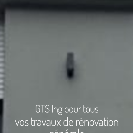
GTS Ing pour tous
vos travaux de rénovation
générale