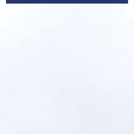
Online casino Almere 10 euro
Wat Is Het Maximale Bedrag Om In Te Zetten In Het Rosh
Immortality Cube Megaways Casinospel
Het bedrijf is gespecialiseerd in slots en ze bieden een rijke
portfolio van games en ze hebben ook een zeer kleine selectie
van roulette games ontwikkeld.
Diamond Power Casino Met Gokspellen
Dat komt omdat de volledige site draait in een webbrowser, en
zelfs telefoons en tablets toegang tot de functies via hun
webbrowser.
Wat Zijn De Betaalmethoden Die Door Online Casino's
Worden Geaccepteerd Voor Het Superstars-Spel